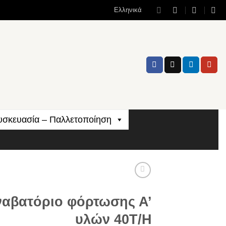
Ελληνικά
υσκευασία – Παλλετοποίηση
αβατόριο φόρτωσης Α’
υλών 40Τ/Η