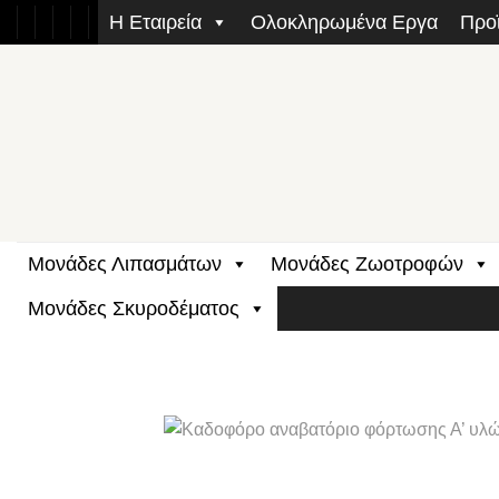
Μετάβαση
Η Εταιρεία
Ολοκληρωμένα Εργα
Προ
στο
περιεχόμενο
Μονάδες Λιπασμάτων
Μονάδες Ζωοτροφών
Μονάδες Σκυροδέματος