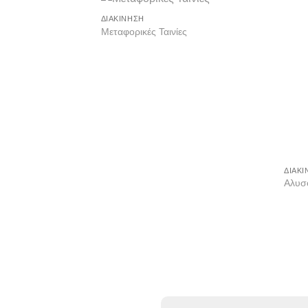
ΔΙΑΚΊΝΗΣΗ
Add to
Μεταφορικές Ταινίες
wishlist
ΔΙΑΚΊ
Αλυσ