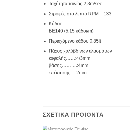
Ταχύτητα ταινίας 2,8m/sec
Στροφές στο λεπτό RPM – 133
Κάδοι:
ΒΕ140 (5.15 κάδοι/m)
Περιεχόμενο κάδου 0,85lt
Πάχος χαλύβδινων ελασμάτων
κεφαλής……:4/3mm
βάσης……….:4mm
επέκτασης…:2mm
ΣΧΕΤΙΚΆ ΠΡΟΪΌΝΤΑ