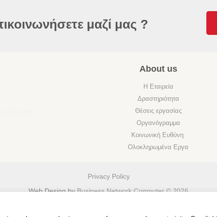
πικοινωνήσετε μαζί μας ?
About us
Η Εταιρεία
Δραστηριότητα
Θέσεις εργασίας
Οργανόγραμμα
Κοινωνική Ευθύνη
Ολοκληρωμένα Εργα
Privacy Policy
Web Desing by
Business Network Computer © 2026
Ελληνικά
English
(
Αγγλικά
)