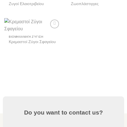
Add to
Add to
Ζυγοί Ελαιοτριβείου
Ζωοπλάστιγγες
wishlist
wishlist
Add to
wishlist
ΒΙΟΜΗΧΑΝΙΚΉ ΖΎΓΙΣΗ
Κρεμαστοί Ζύγοι Σφαγείου
Do you want to contact us?