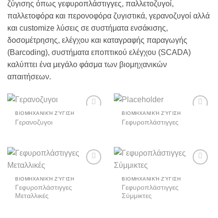
ζύγισης όπως γεφυροπλάστιγγες, παλλετοζυγοί,
παλλετοφόρα και περονοφόρα ζυγιστικά, γερανοζυγοί αλλά
και customize λύσεις σε συστήματα ενσάκισης,
δοσομέτρησης, ελέγχου και καταγραφής παραγωγής
(Barcoding), συστήματα εποπτικού ελέγχου (SCADA)
καλύπτει ένα μεγάλο φάσμα των βιομηχανικών
απαιτήσεων.
ΒΙΟΜΗΧΑΝΙΚΉ ΖΎΓΙΣΗ
ΒΙΟΜΗΧΑΝΙΚΉ ΖΎΓΙΣΗ
Add to
Add to
Γερανοζυγοι
Γεφυροπλάστιγγες
wishlist
wishlist
Add to
Add to
wishlist
wishlist
ΒΙΟΜΗΧΑΝΙΚΉ ΖΎΓΙΣΗ
ΒΙΟΜΗΧΑΝΙΚΉ ΖΎΓΙΣΗ
Γεφυροπλάστιγγες
Γεφυροπλάστιγγες
Μεταλλικές
Σύμμικτες