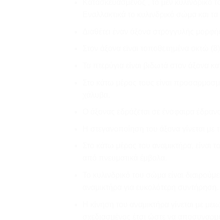
Κατασκευασμένος , το μεν κυλινδρικό
Εναλλακτικά το κυλινδρικό σώμα και τα
Διαθέτει έναν άξονα στρογγυλής μορφή
Στον άξονα είναι τοποθετημένα οκτώ (8)
Τα πτερύγια είναι βιδωτά στον άξονα 
Στο κάτω μέρος τους είναι προσαρμοσμέ
χάλυβα.
Ο άξονας εδράζεται σε ένσφαιρα έδρανα
H στεγανοποίηση του άξονα γίνεται με 
Στο κάτω μέρος του αναμικτήρα, είναι 
από πνευματικά έμβολα.
Το κυλινδρικό του σώμα είναι διαιρού
αναμικτήρα για ευκολότερη συντήρηση.
Η κίνηση του αναμικτήρα γίνεται με μει
σχεδιασμένος έτσι ώστε να αποσυναρμο