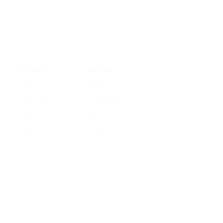
Μ 1500
Μ 2000
1500
2000
1,5Χ3,3Χ2.0
1,6Χ3,4Χ2,3
18,5
18,5
2.000
2.400