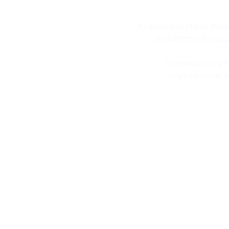
wishlist
Αναμικτήρας βίαιας ανάμι
που απαιτείται γρή
Δοκιμασμένος με 
ισορροπιστών, φ