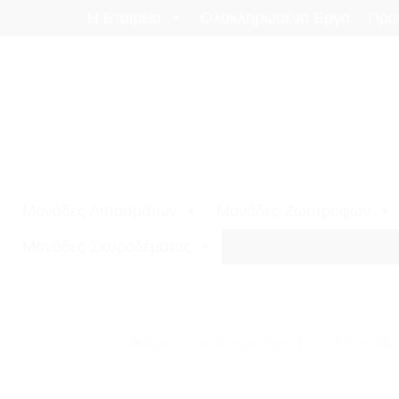
Μετάβαση
Η Εταιρεία
Ολοκληρωμένα Εργα
Προ
στο
περιεχόμενο
Μονάδες Λιπασμάτων
Μονάδες Ζωοτροφών
Μονάδες Σκυροδέματος