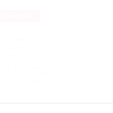
Επικοινωνία
Services
Μονάδες Λιπασμάτων
Μονάδες Ζωοτροφών
Βιομηχανική Ζύγιση
Βιομηχανικές Εφαρμογές
Συσκευασία – Παλλετοποίηση
Μονάδες Σκυροδέματος