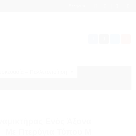
Ελληνικά
υσκευασία – Παλλετοποίηση
ναμικτήρας Ενός Άξονα
Με Πτερύγια Τύπου Μ