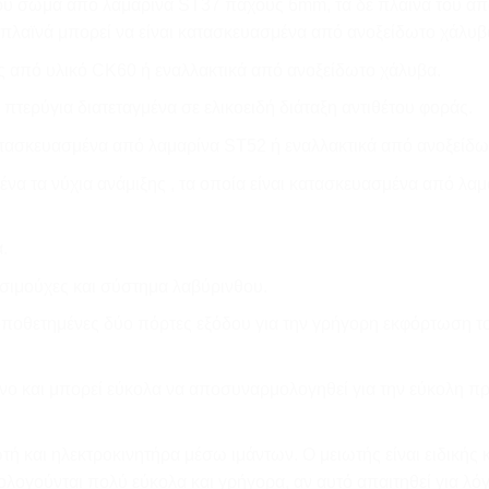
 του σώμα από λαμαρίνα ST37 πάχους 6mm, τα δε πλαϊνά του 
 πλαϊνά μπορεί να είναι κατασκευασμένα από ανοξείδωτο χάλυβ
ς από υλικό CK60 ή εναλλακτικά από ανοξείδωτο χάλυβα.
 πτερύγια διατεταγμένα σε ελικοειδή διάταξη αντιθέτου φοράς.
κατασκευασμένα από λαμαρίνα ST52 ή εναλλακτικά από ανοξείδω
να τα νύχια ανάμιξης , τα οποία είναι κατασκευασμένα από λα
.
τσιμούχες και σύστημα λαβύρινθου.
τοποθετημένες δύο πόρτες εξόδου για την γρήγορη εκφόρτωση το
μενο και μπορεί εύκολα να αποσυναρμολογηθεί για την εύκολη 
ωτή και ηλεκτροκινητήρα μέσω ιμάντων. Ο μειωτής είναι ειδικής
λογούνται πολύ εύκολα και γρήγορα, αν αυτό απαιτηθεί για λό