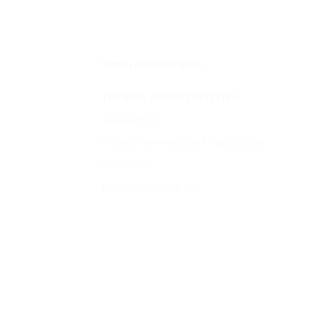
Τύποι Ανεμικτήρων
ΤΕΧΝΙΚΆ ΧΑΡΑΚΤΗΡΙΣΤΙΚΆ
Φόρτωση (Lt)
Πλάτος(Α)XΜΗΚΟΣ(Β)ΧΎψος(C) (m)
Ισχύς (kW)
Βάρος αναμικτήρα (kg)