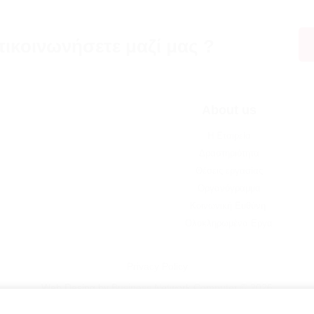
πικοινωνήσετε μαζί μας ?
About us
Η Εταιρεία
Δραστηριότητα
Θέσεις εργασίας
Οργανόγραμμα
Κοινωνική Ευθύνη
Ολοκληρωμένα Εργα
Privacy Policy
Web Desing by
Business Network Computer © 2026