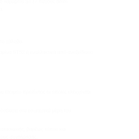
από λαμαρίνα ST37 πάχους 8mm.
α.
το χάλυβα.
μαρίνα ST52 ή εναλλακτικά από ανοξείδωτο
υ έτοιμου προϊόντος οι οποίες ελέγχονται
πρόσβαση στα εσωτερικά μέρη του
 κατασκευής, βαρέως τύπου και
γους συντήρησης.