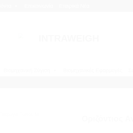
ϊόντα
Επικοινωνία
Εταιρικά Νέα
Βιομηχανική Ζύγιση
Βιομηχανικές Εφαρμογές
Σ
Οριζόντιος Α
Add to